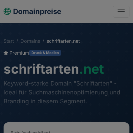
Domainpreise
Start
Domains
schriftarten.net
Premium
Druck & Medien
schriftarten
.net
Keyword-starke Domain "Schriftarten" -
ideal für Suchmaschinenoptimierung und
Branding in diesem Segment.
Preis (verhandelbar)