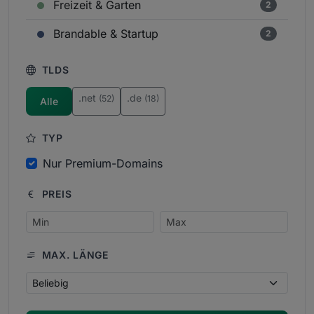
Freizeit & Garten
2
Brandable & Startup
2
TLDS
.net
.de
(52)
(18)
Alle
TYP
Nur Premium-Domains
PREIS
MAX. LÄNGE