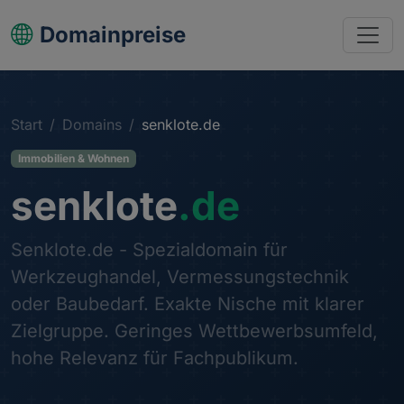
Domainpreise
Start
Domains
senklote.de
Immobilien & Wohnen
senklote
.de
Senklote.de - Spezialdomain für
Werkzeughandel, Vermessungstechnik
oder Baubedarf. Exakte Nische mit klarer
Zielgruppe. Geringes Wettbewerbsumfeld,
hohe Relevanz für Fachpublikum.