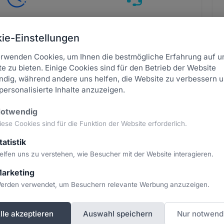
eller Transfer
Persönlicher Support
Transfer innerhalb
Wir begleiten den
ie-Einstellungen
von 24-48h
kompletten Prozess
erwenden Cookies, um Ihnen die bestmögliche Erfahrung auf u
e zu bieten. Einige Cookies sind für den Betrieb der Website
dig, während andere uns helfen, die Website zu verbessern 
personalisierte Inhalte anzuzeigen.
otwendig
iese Cookies sind für die Funktion der Website erforderlich.
E-Mail
*
tatistik
elfen uns zu verstehen, wie Besucher mit der Website interagieren.
Firma
arketing
erden verwendet, um Besuchern relevante Werbung anzuzeigen.
lle akzeptieren
Auswahl speichern
Nur notwend