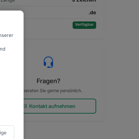
TLD
.de
Status
Verfügbar
nserer
und
Fragen?
Wir beraten Sie gerne persönlich.
Kontakt aufnehmen
ige