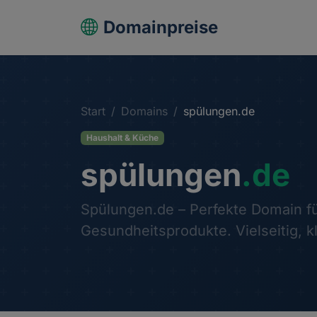
Domainpreise
Start
Domains
spülungen.de
Haushalt & Küche
spülungen
.de
Spülungen.de – Perfekte Domain f
Gesundheitsprodukte. Vielseitig, 