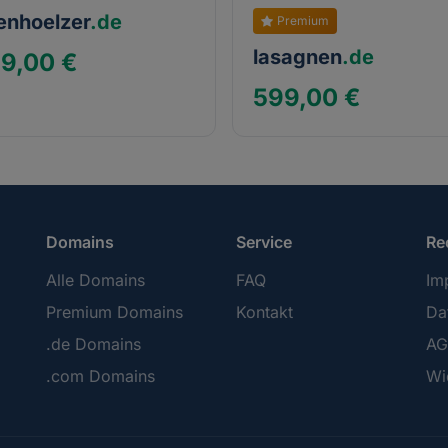
enhoelzer
.de
Premium
lasagnen
.de
9,00 €
599,00 €
Domains
Service
Re
Alle Domains
FAQ
Im
Premium Domains
Kontakt
Da
.de Domains
AG
.com Domains
Wi