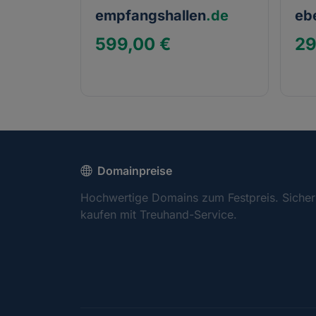
empfangshallen
.de
eb
599,00 €
29
Domainpreise
Hochwertige Domains zum Festpreis. Sicher
kaufen mit Treuhand-Service.